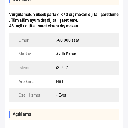
Vurgulamak:
Yüksek parlaklık 43 dış mekan dijital işaretleme
,
Tüm alüminyum dış dijital işaretleme
,
43 inçlik dijital işaret ekranı dış mekan
Ömür:
>60.000 saat
Marka:
Akıllı Ekran
İşlemci:
i3 i5 i7
Anakart:
H81
Özel Hizmet:
- Evet.
Açıklama