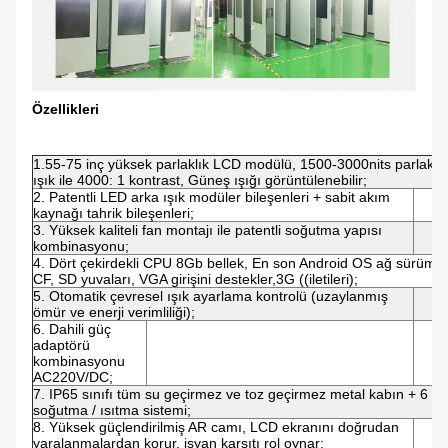
Özellikleri
1.55-75 inç yüksek parlaklık LCD modülü, 1500-3000nits parlakl
ışık ile 4000: 1 kontrast, Güneş ışığı görüntülenebilir;
2. Patentli LED arka ışık modüler bileşenleri + sabit akım
kaynağı tahrik bileşenleri;
3. Yüksek kaliteli fan montajı ile patentli soğutma yapısı
kombinasyonu;
4. Dört çekirdekli CPU 8Gb bellek, En son Android OS ağ sürümü 
CF, SD yuvaları, VGA girişini destekler,3G ((iletileri);
5. Otomatik çevresel ışık ayarlama kontrolü (uzaylanmış
ömür ve enerji verimliliği);
6. Dahili güç
adaptörü
kombinasyonu
AC220V/DC;
7. IP65 sınıfı tüm su geçirmez ve toz geçirmez metal kabın + 6 
soğutma / ısıtma sistemi;
8. Yüksek güçlendirilmiş AR camı, LCD ekranını doğrudan
yaralanmalardan korur, isyan karşıtı rol oynar;