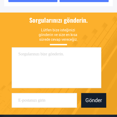
Sorgularınızı gönderin.
Lütfen bize isteğinizi 
gönderin ve size en kısa 
sürede cevap vereceğiz.
Gönder