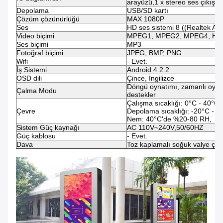
arayüzü,1 x stereo ses çıkışı
Depolama
USB/SD kartı
Çözüm çözünürlüğü
MAX 1080P
Ses
HD ses sistemi 8 ((Realtek A
Video biçimi
MPEG1, MPEG2, MPEG4, H.
Ses biçimi
MP3
Fotoğraf biçimi
JPEG, BMP, PNG
Wifi
- Evet.
İş Sistemi
Android 4.2.2
OSD dili
Çince, İngilizce
Döngü oynatımı, zamanlı oyna
Çalma Modu
destekler
Çalışma sıcaklığı: 0°C - 40°C
Çevre
Depolama sıcaklığı: -20°C - 6
Nem: 40°C'de %20-80 RH,
Sistem Güç kaynağı
AC 110V~240V,50/60HZ
Güç kablosu
- Evet.
Dava
Toz kaplamalı soğuk valye çeli