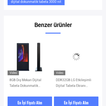
dijital dokunmatik tabela 3000 nit
Benzer ürünler
Video
Video
Vi
8GB Dış Mekan Dijital
DDR32GB LG Etkileşimli
ST
4cm
Tabela Dokunmatik
Dijital Tabela Ekranı
Di
AC220V 3000 Nits WIFI
1920*1080
20
Kontrolü
En İyi Fiyatı Alın
En İyi Fiyatı Alın