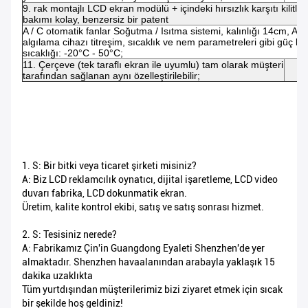
9. rak montajlı LCD ekran modülü + içindeki hırsızlık karşıtı kilitle
bakımı kolay, benzersiz bir patent
A / C otomatik fanlar Soğutma / Isıtma sistemi, kalınlığı 14cm, Ak
algılama cihazı titreşim, sıcaklık ve nem parametreleri gibi güç
sıcaklığı: -20°C - 50°C;
11. Çerçeve (tek taraflı ekran ile uyumlu) tam olarak müşteri
tarafından sağlanan aynı özelleştirilebilir;
1. S: Bir bitki veya ticaret şirketi misiniz?
A: Biz LCD reklamcılık oynatıcı, dijital işaretleme, LCD video
duvarı fabrika, LCD dokunmatik ekran.
Üretim, kalite kontrol ekibi, satış ve satış sonrası hizmet.
2. S: Tesisiniz nerede?
A: Fabrikamız Çin'in Guangdong Eyaleti Shenzhen'de yer
almaktadır. Shenzhen havaalanından arabayla yaklaşık 15
dakika uzaklıkta
Tüm yurtdışından müşterilerimiz bizi ziyaret etmek için sıcak
bir şekilde hoş geldiniz!