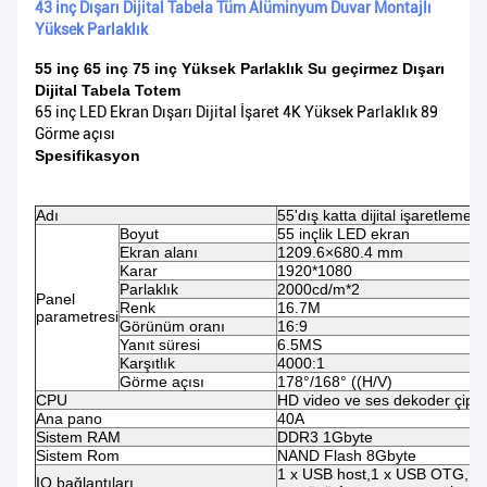
43 inç Dışarı Dijital Tabela Tüm Alüminyum Duvar Montajlı
Yüksek Parlaklık
55 inç 65 inç 75 inç Yüksek Parlaklık Su geçirmez Dışarı
Dijital Tabela Totem
65 inç LED Ekran Dışarı Dijital İşaret 4K Yüksek Parlaklık 89
Görme açısı
Spesifikasyon
Adı
55'dış katta dijital işaretleme
Boyut
55 inçlik LED ekran
Ekran alanı
1209.6×680.4 mm
Karar
1920*1080
Parlaklık
2000cd/m*2
Panel
Renk
16.7M
parametresi
Görünüm oranı
16:9
Yanıt süresi
6.5MS
Karşıtlık
4000:1
Görme açısı
178°/168° ((H/V)
CPU
HD video ve ses dekoder çipi
Ana pano
40A
Sistem RAM
DDR3 1Gbyte
Sistem Rom
NAND Flash 8Gbyte
1 x USB host,1 x USB OTG,1 x 
IO bağlantıları