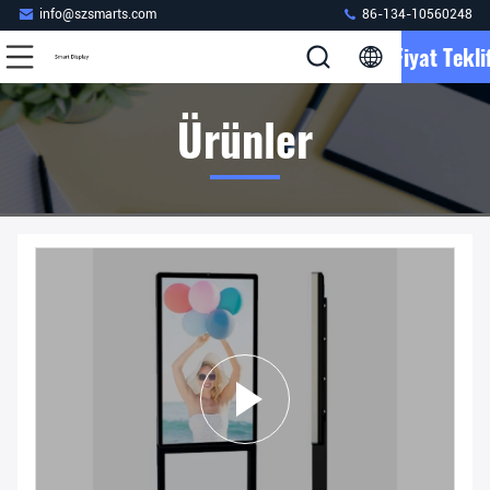
info@szsmarts.com
86-134-10560248
Fiyat Teklif
Ürünler