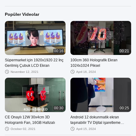
Popüler Videolar
00:16
00:21
Süpermarket için 1920x1920 22 İnç
100cm 360 Holografik Ekran
Gerilmiş Çubuk LCD Ekran
1024x1024 Piksel
November 12, 2021
April 16, 2024
00:30
00:25
CE Onaylı 12W 30x4cm 3D
Android 12 dokunmatik ekran
Hologramlı Fan, 16GB Hafızalı
taşınabilir TV Dijital işaretleme
Stand By Me Akıllı TV OEM
October 02, 2021
April 15, 2024