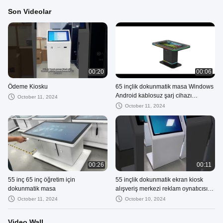
Son Videolar
00:20
00:06
Ödeme Kiosku
65 inçlik dokunmatik masa Windows
Android kablosuz şarj cihazı
October 11, 2024
kapasitif dokunmatik su geçirmez
October 11, 2024
00:26
00:11
55 inç 65 inç öğretim için
55 inçlik dokunmatik ekran kiosk
dokunmatik masa
alışveriş merkezi reklam oynatıcısı
Windows
October 11, 2024
October 10, 2024
Video Wall