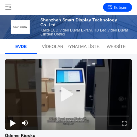
Iletişim
Shenzhen Smart Display Technology
Co.,Ltd
Kalite LCD Video Duvar Ekranı, HD Led Video Duvar
Çin'den Üretici
EVDE
VIDEOLAR
OYNATMA LISTESI
WEBSITE
Ödeme Kiosku