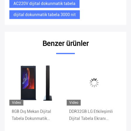
AC220V dijital dokunmatik tabela
dijital dokunmatik tabela 3000 nit
Benzer ürünler
Video
Video
Vi
8GB Dış Mekan Dijital
DDR32GB LG Etkileşimli
ST
4cm
Tabela Dokunmatik
Dijital Tabela Ekranı
Di
AC220V 3000 Nits WIFI
1920*1080
20