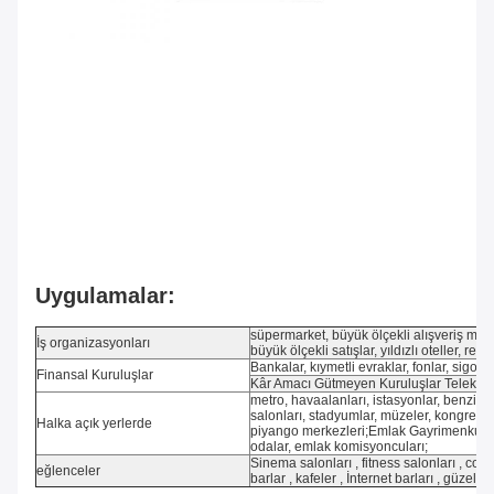
Uygulamalar:
süpermarket, büyük ölçekli alışveriş merk
İş organizasyonları
büyük ölçekli satışlar, yıldızlı oteller, re
Bankalar, kıymetli evraklar, fonlar, sigorta 
Finansal Kuruluşlar
Kâr Amacı Gütmeyen Kuruluşlar Telekomü
metro, havaalanları, istasyonlar, benzin ist
salonları, stadyumlar, müzeler, kongre mer
Halka açık yerlerde
piyango merkezleri;Emlak Gayrimenkul Daire
odalar, emlak komisyoncuları;
Sinema salonları , fitness salonları , coun
eğlenceler
barlar , kafeler , İnternet barları , güzellik