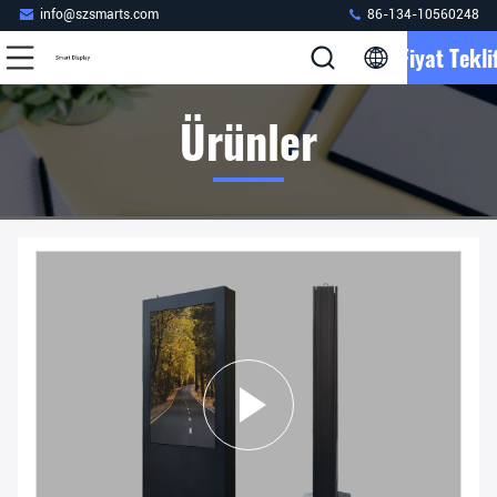
info@szsmarts.com
86-134-10560248
Fiyat Teklif
Ürünler