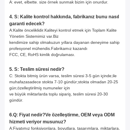
A: evet, elbette. size örnek sunmak bizim için onurdur.
4. S: Kalite kontrol hakkında, fabrikanız bunu nasıl
garanti edecek?
A:Kalite önceliklidir.Kaliteyi kontrol etmek için Toplam Kalite
Yönetim Sistemimiz var.Biz
kendimize sahip olmak
uzun yıllara dayanan deneyime sahip
profesyonel mühendis.Fabrikamız kazandı
FCC, CE, RoHS kimlik doğrulaması.
5. S: Teslim süresi nedir?
C: Stokta bitmiş ürün varsa, teslim süresi 3-5 gün içinde;
ile
muhafaza
sadece stokta 7-10 gündür;stokta olmadan 20-25
gün;özelleştirilmiş numuneler için
ve büyük miktarlarda toplu sipariş, teslim süresi 20-30
gündür.
6.Q: Fiyat nedir?Ve özelleştirme, OEM veya ODM
hizmeti veriyor musunuz?
A:Fiyatımız fonksiyonlara, boyutlara, tasarımlara, miktarlara,