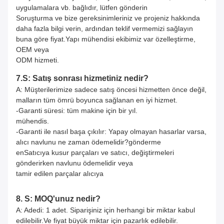
uygulamalara vb. bağlıdır, lütfen gönderin
Soruşturma ve bize gereksinimleriniz ve projeniz hakkında
daha fazla bilgi verin, ardından teklif vermemizi sağlayın
buna göre fiyat.Yapı mühendisi ekibimiz var
özelleştirme,
OEM veya
ODM hizmeti.
7.
S: Satış sonrası hizmetiniz nedir?
A: Müşterilerimize sadece satış öncesi hizmetten önce değil,
malların tüm ömrü boyunca sağlanan en iyi hizmet.
-Garanti süresi: tüm makine için bir yıl.
mühendis.
-Garanti ile nasıl başa çıkılır: Yapay olmayan hasarlar varsa,
alıcı navlunu ne zaman ödemelidir?
gönderme
en
Satıcıya kusur parçaları ve satıcı, değiştirmeleri
gönderirken navlunu ödemelidir veya
tamir edilen parçalar alıcıya
8. S: MOQ'unuz nedir?
A: Adedi: 1 adet. Siparişiniz için herhangi bir miktar kabul
edilebilir.Ve fiyat büyük miktar için pazarlık edilebilir.