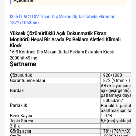
Açıklama
I3 I5 I7 AC110V Ticari Dış Mekan Dijital Tabela Ekranları
1872x1053mm
Yüksek Çözünürlüklü Açık Dokunmatik Ekran
Monitörü Hepsi Bir Arada Pc Reklam Aletleri Klimalı
Kiosk
16:9 Kontrast Dış Mekan Dijital Reklam Ekranları Kiosk
2000nit 49 inç
Şartname
Çözünürlük
1920*1080
Görüntüleme alanı
1872 (Y)mm x 10
AR eksi yansıma b
Bardak
ışık geçirgenliği 
patlamaya dayanı
1500cd/m2
Parlaklık
Parlaklık: parlaklı
azaltmak için fark
Renk Sayısı
1.07B
Tepki Süresi
6,5(ms) yaklaşık
Zıtlık
Görüş açısı
178°/178°(Y/D)