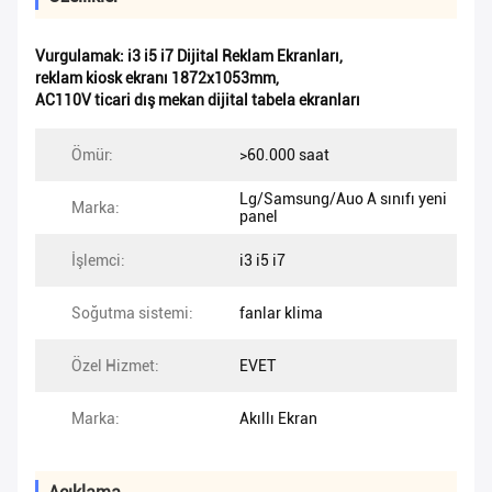
Vurgulamak:
i3 i5 i7 Dijital Reklam Ekranları
,
reklam kiosk ekranı 1872x1053mm
,
AC110V ticari dış mekan dijital tabela ekranları
Ömür:
>60.000 saat
Lg/Samsung/Auo A sınıfı yeni
Marka:
panel
İşlemci:
i3 i5 i7
Soğutma sistemi:
fanlar klima
Özel Hizmet:
EVET
Marka:
Akıllı Ekran