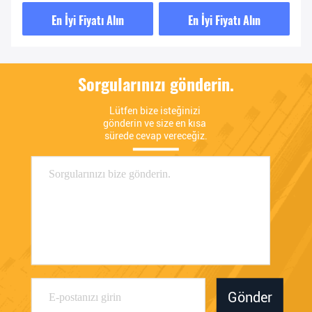
Kontrolü
En İyi Fiyatı Alın
En İyi Fiyatı Alın
Sorgularınızı gönderin.
Lütfen bize isteğinizi 
gönderin ve size en kısa 
sürede cevap vereceğiz.
Gönder