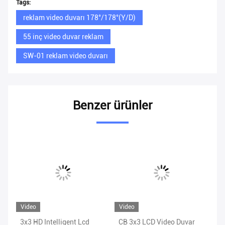
Tags:
reklam video duvarı 178°/178°(Y/D)
55 inç video duvar reklam
SW-01 reklam video duvarı
Benzer ürünler
Video
Video
Vi
3x3 HD Intelligent Lcd
CB 3x3 LCD Video Duvar
RO