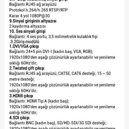
Bağlantı:RJ45 ağ arayüzü
Protokol h.264/h.265 RTSP/RTP
Karar 4 yol 1080P@30
9.Sinyal girişinin altyazısı
2 kaydırma altyazısı
10. Ses sinyali girişi
Bağlantı: 4 ses portu, 3,5 milimetrelik kulaklık fişi
.3.2Giriş modülü
1.DVI/VGA çıkışı
Bağlantı:24+5 pin DVI-I (kadın baş, VGA, RGB);
1920x1080'den aşağı çözünürlük ayarlanabilir ve yenileme
sıklığı 60Hz'dir;
2.Twisted çift çıkışı
Bağlantı:RJ45 ağ arayüzü, CAT5E, CAT6 desteği, 15 ~ 50
metre desteği;
1920x1080'den aşağı çözünürlük ayarlanabilir ve yenileme
sıklığı 60Hz'dir;
3.HDMI çıkışı
Bağlantı: HDMI Tip A (kadın baş);
1920x1080'den aşağı çözünürlük ayarlanabilir ve yenileme
sıklığı 60Hz'dir;
4.SDI çıkışı
Bağlantı:BNC (kadın baş), SD/HD-SDI/3G SDI desteği;
1920x1080'den aşağı çözünürlük ayarlanabilir ve yenileme