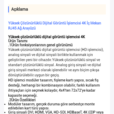
Açıklama
Yüksek Çözünürlüklü Dijital Görüntü İşlemcisi 4K İç Mekan
RJ45 Ağ Arayüzü
Yüksek çözünürlüklü dijital görüntü işlemcisi 4K
Ürün Tanımı
.1Ürün fonksiyonlarının genel görünümü
Yüksek çözünürlüklü dijital görüntü işlemcisi (HD işlemcisi),
analog sinyali ve dijital sinyali birlikte kullanmak için
geliştirilen yeni bir cihazdır.Yüksek çözünürlüklü sinyal ve
standart çözünürlüklü sinyal. Analog giriş sinyali ve dijital
giriş sinyali merkezi olarak işlenebilir ve aynı biçim çıkışa
dönüştürülebilir.uygun bir geçiş.
HD işlemci modüler tasarım, fişleme kartı yapısı, sıcak fiş
desteği, herhangi bir kombinasyon olabilir, farklı kullanım
ihtiyaçları için seçmek kolaydır, 4x4'ten 72x72'ye kadar
kapasite seçeneği.
.2Ürün Özellikleri
Modüler tasarım, gerçek duruma göre serbestçe monte
edilebilen kart türü yapısı.
Giriş sinyali DVI, HDMI, VGA, HD-SDI, HDBaseT, 4K ((DP veya