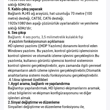
sıklığı 60Hz'dir;
5. Kablo çıkış yapacak
Bağlantı:RJ45 ağ arayüzü, hat uzunluğu 70 metre (100
metre) desteği, CAT5E, CAT6 desteği;
1920x1080'den aşağı çözünürlük uyarlanabilir ve yenileme
sıklığı 60Hz'dir;
6. Ses çıkışı
Bağlantı: 4 ses portu, 3,5 milimetrelik kulaklık fişi
.4 yazılım fonksiyonunun açıklaması
HD işlemci yazılımı ((HDP Yazılımı) donanımı kontrol eden
Windows yazılımı. Bu yazılım, kontrol görüntü işlemcisinin
kontrol işlemini ve otomatik izleme işlevini gerçekleştirir.Bu
yazılımla, kullanıcı görüntü işlemcisi kontrol sisteminin
kontrol işlevini gerçekleştirebilir, aynı zamanda ilgili çevresel
ekipmanların akıllı izleme işlevini gerçekleştirebilir,Otomatik
anahtarlama sistemi modu fonksiyonunu gerçekleştirebilir.
.4.1Ana işlevsel özellikleri
1.Aygıt arama, bağlantı ve yapılandırma
Bağlantıyı yapılandırmak, HD İşlemci ekipmanlarını aramak,
cihaz bilgilerini ve ekipman konfigürasyonunu ve diğer
işlevleri almak.
2.Sinyal değiştirme ve düzenleme
Sinyalleri değiştirme ve düzenleme fonksiyonu ile,