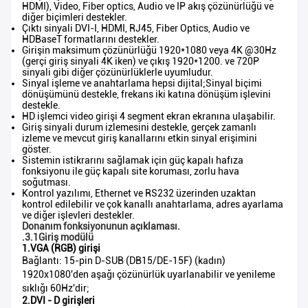
HDMI), Video, Fiber optics, Audio ve IP akış çözünürlüğü ve
diğer biçimleri destekler.
Çıktı sinyali DVI-I, HDMI, RJ45, Fiber Optics, Audio ve
HDBaseT formatlarını destekler.
Girişin maksimum çözünürlüğü 1920*1080 veya 4K @30Hz
(gerçi giriş sinyali 4K iken) ve çıkış 1920*1200. ve 720P
sinyali gibi diğer çözünürlüklerle uyumludur.
Sinyal işleme ve anahtarlama hepsi dijital;Sinyal biçimi
dönüşümünü destekle, frekans iki katına dönüşüm işlevini
destekle.
HD işlemci video girişi 4 segment ekran ekranına ulaşabilir.
Giriş sinyali durum izlemesini destekle, gerçek zamanlı
izleme ve mevcut giriş kanallarını etkin sinyal erişimini
göster.
Sistemin istikrarını sağlamak için güç kapalı hafıza
fonksiyonu ile güç kapalı site koruması, zorlu hava
soğutması.
Kontrol yazılımı, Ethernet ve RS232 üzerinden uzaktan
kontrol edilebilir ve çok kanallı anahtarlama, adres ayarlama
ve diğer işlevleri destekler.
Donanım fonksiyonunun açıklaması.
.3.1Giriş modülü
1.VGA (RGB) girişi
Bağlantı: 15-pin D-SUB (DB15/DE-15F) (kadın)
1920x1080'den aşağı çözünürlük uyarlanabilir ve yenileme
sıklığı 60Hz'dir;
2.DVI - D girişleri