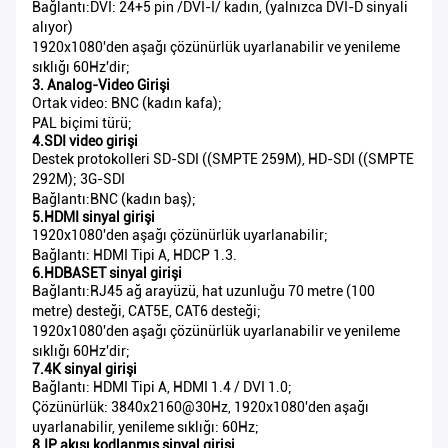
Bağlantı:DVI: 24+5 pin /DVI-I/ kadın, (yalnızca DVI-D sinyali
alıyor)
1920x1080'den aşağı çözünürlük uyarlanabilir ve yenileme
sıklığı 60Hz'dir;
3. Analog-Video Girişi
Ortak video: BNC (kadın kafa);
PAL biçimi türü;
4.SDI video girişi
Destek protokolleri SD-SDI ((SMPTE 259M), HD-SDI ((SMPTE
292M); 3G-SDI
Bağlantı:BNC (kadın baş);
5.HDMI sinyal girişi
1920x1080'den aşağı çözünürlük uyarlanabilir;
Bağlantı: HDMI Tipi A, HDCP 1.3.
6.HDBASET sinyal girişi
Bağlantı:RJ45 ağ arayüzü, hat uzunluğu 70 metre (100
metre) desteği, CAT5E, CAT6 desteği;
1920x1080'den aşağı çözünürlük uyarlanabilir ve yenileme
sıklığı 60Hz'dir;
7.4K sinyal girişi
Bağlantı: HDMI Tipi A, HDMI 1.4 / DVI 1.0;
Çözünürlük: 3840x2160@30Hz, 1920x1080'den aşağı
uyarlanabilir, yenileme sıklığı: 60Hz;
8.IP akışı kodlanmış sinyal girişi