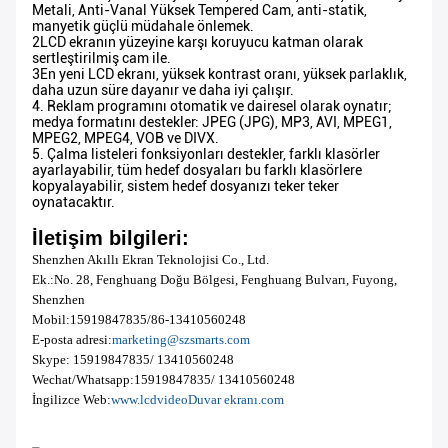
Metali, Anti-Vanal Yüksek Tempered Cam, anti-statik,
manyetik güçlü müdahale önlemek.
2LCD ekranın yüzeyine karşı koruyucu katman olarak
sertleştirilmiş cam ile.
3En yeni LCD ekranı, yüksek kontrast oranı, yüksek parlaklık,
daha uzun süre dayanır ve daha iyi çalışır.
4. Reklam programını otomatik ve dairesel olarak oynatır;
medya formatını destekler: JPEG (JPG), MP3, AVI, MPEG1,
MPEG2, MPEG4, VOB ve DIVX.
5. Çalma listeleri fonksiyonları destekler, farklı klasörler
ayarlayabilir, tüm hedef dosyaları bu farklı klasörlere
kopyalayabilir, sistem hedef dosyanızı teker teker
oynatacaktır.
İletişim bilgileri:
Shenzhen Akıllı Ekran Teknolojisi Co., Ltd.
Ek.:No. 28, Fenghuang Doğu Bölgesi, Fenghuang Bulvarı, Fuyong,
Shenzhen
Mobil:
15919847835/
86-13410560248
E-posta adresi:
marketing@szsmarts.com
Skype: 15919847835/ 13410560248
Wechat/Whatsapp:
15919847835/
13410560248
İngilizce Web:
www.lcdvideo
Duvar ekranı.
com