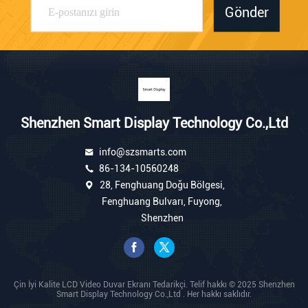
Gönder
Shenzhen Smart Display Technology Co.,Ltd
info@szsmarts.com
86-134-10560248
28, Fenghuang Doğu Bölgesi,
Fenghuang Bulvarı, Fuyong,
Shenzhen
Çin İyi Kalite LCD Video Duvar Ekranı Tedarikçi. Telif hakkı © 2025 Shenzhen
Smart Display Technology Co.,Ltd . Her hakkı saklıdır.