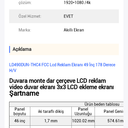
çözüm:
1920*1080 /4k
Özel Hizmet:
EVET
Marka:
Akıllı Ekran
Açıklama
LD490DUN-THC4 FCC Lcd Reklam Ekranı 49 İnç 178 Derece
H/V
Duvara monte dar çerçeve LCD reklam
video duvar ekranı 3x3 LCD ekleme ekranı
Şartname
Ürün beden tablosu
Panel
Panel
iki taraflı dikiş
Panel Genişli
boyutu
Uzunluğu
46 inç
1,7 mm
1020.02 mm
574.61mm