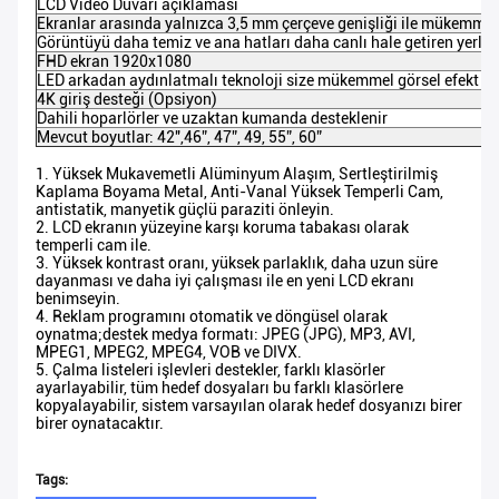
LCD Video Duvarı açıklaması
Ekranlar arasında yalnızca 3,5 mm çerçeve genişliği ile mükemmel
Görüntüyü daha temiz ve ana hatları daha canlı hale getiren yerle
FHD ekran 1920x1080
LED arkadan aydınlatmalı teknoloji size mükemmel görsel efekt s
4K giriş desteği (Opsiyon)
Dahili hoparlörler ve uzaktan kumanda desteklenir
Mevcut boyutlar: 42",46”, 47”, 49, 55”, 60”
1. Yüksek Mukavemetli Alüminyum Alaşım, Sertleştirilmiş
Kaplama Boyama Metal, Anti-Vanal Yüksek Temperli Cam,
antistatik, manyetik güçlü paraziti önleyin.
2. LCD ekranın yüzeyine karşı koruma tabakası olarak
temperli cam ile.
3. Yüksek kontrast oranı, yüksek parlaklık, daha uzun süre
dayanması ve daha iyi çalışması ile en yeni LCD ekranı
benimseyin.
4. Reklam programını otomatik ve döngüsel olarak
oynatma;destek medya formatı: JPEG (JPG), MP3, AVI,
MPEG1, MPEG2, MPEG4, VOB ve DIVX.
5. Çalma listeleri işlevleri destekler, farklı klasörler
ayarlayabilir, tüm hedef dosyaları bu farklı klasörlere
kopyalayabilir, sistem varsayılan olarak hedef dosyanızı birer
birer oynatacaktır.
Tags: