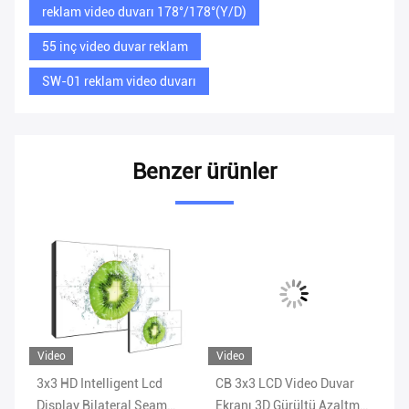
reklam video duvarı 178°/178°(Y/D)
55 inç video duvar reklam
SW-01 reklam video duvarı
Benzer ürünler
Video
Video
Vi
3x3 HD Intelligent Lcd
CB 3x3 LCD Video Duvar
RO
x3
Display Bilateral Seam
Ekranı 3D Gürültü Azaltma
Oy