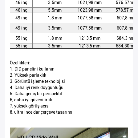
46 inç
3.5mm
1021,98 mm
576.57mm
46 inç
5.5mm
1023,98 mm
578,57 mm
49 inç
1.8 mm
1077,58 mm
607,8 mm
49 inç
3.5mm
1077,58 mm
607,8 mm
55 inç
1.8 mm
1213,5 mm
684.3 mm
55 inç
3.5mm
1213,5 mm
684.30mm
Özellikleri:
1. DID panelini kullanın
2. Yüksek parlaklık
3. Görüntü işleme teknolojisi
4. Daha iyi renk doygunluğu
5. Daha geniş bir perspektif
6, daha iyi güvenilirlik
7, yüksek görüş açısı
8, ultra ince dar çerçeve tasarımı