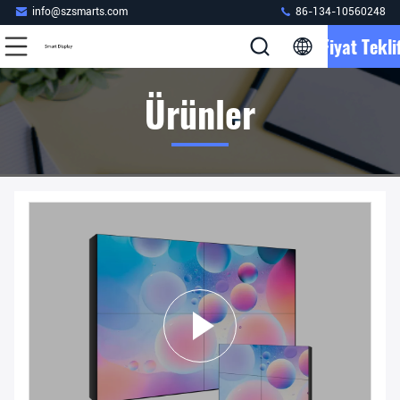
info@szsmarts.com
86-134-10560248
Fiyat Teklif
Ürünler