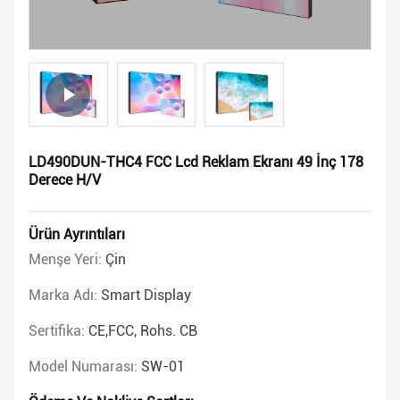
LD490DUN-THC4 FCC Lcd Reklam Ekranı 49 İnç 178
Derece H/V
Ürün Ayrıntıları
Menşe Yeri:
Çin
Marka Adı:
Smart Display
Sertifika:
CE,FCC, Rohs. CB
Model Numarası:
SW-01