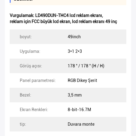
Vurgulamak:
LD490DUN-THC4 lcd reklam ekranı
,
reklam için FCC büyük lcd ekran
,
lcd reklam ekranı 49 inç
boyut:
49inch
Uygulama:
3*1 2*3
Görüş açısı:
178 ° / 178 ° (H / H)
Panel parametresi:
RGB Dikey Şerit
Bezel:
3,5 mm
Ekran Renkleri:
8-bit-16.7M
tip:
Duvara monte