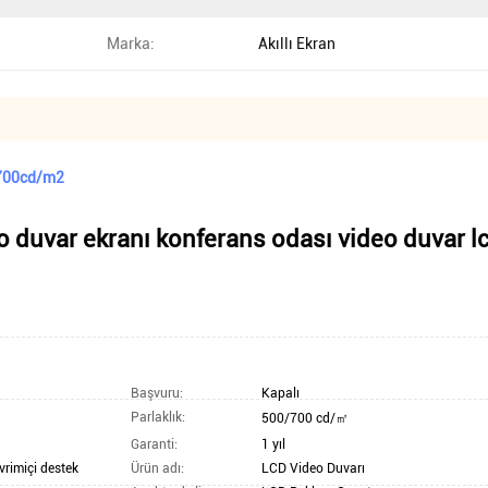
Marka:
Akıllı Ekran
 700cd/m2
o duvar ekranı
konferans odası video duvar lc
Başvuru:
Kapalı
Parlaklık:
500/700 cd/㎡
Garanti:
1 yıl
vrimiçi destek
Ürün adı:
LCD Video Duvarı