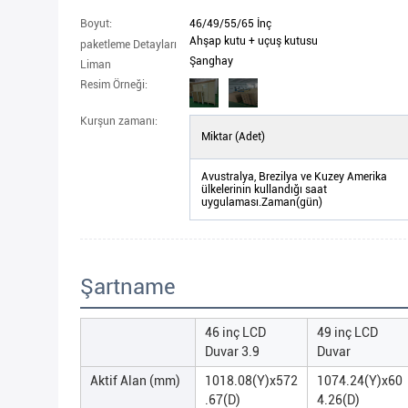
Boyut:
46/49/55/65 İnç
Ahşap kutu + uçuş kutusu
paketleme Detayları
Şanghay
Liman
Resim Örneği:
Kurşun zamanı:
Miktar (Adet)
Avustralya, Brezilya ve Kuzey Amerika
ülkelerinin kullandığı saat
uygulaması.Zaman(gün)
Şartname
46 inç LCD
49 inç LCD
Duvar 3.9
Duvar
Aktif Alan (mm)
1018.08(Y)x572
1074.24(Y)x60
.67(D)
4.26(D)