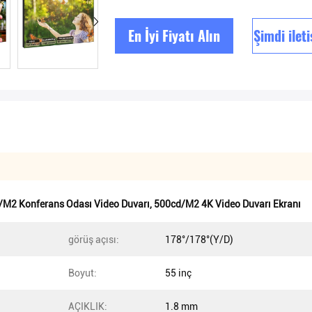
En İyi Fiyatı Alın
Şimdi ilet
/M2 Konferans Odası Video Duvarı
,
500cd/M2 4K Video Duvarı Ekranı
görüş açısı:
178°/178°(Y/D)
Boyut:
55 inç
AÇIKLIK:
1.8 mm