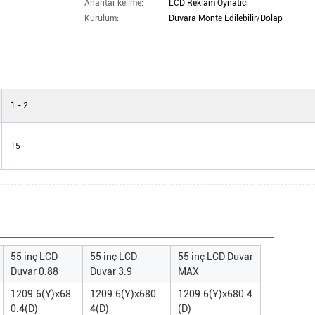
Anahtar kelime:
LCD Reklam Oynatıcı
Kurulum:
Duvara Monte Edilebilir/Dolap
1 - 2
15
55 inç LCD
55 inç LCD
55 inç LCD Duvar
Duvar 0.88
Duvar 3.9
MAX
1209.6(Y)x68
1209.6(Y)x680.
1209.6(Y)x680.4
0.4(D)
4(D)
(D)