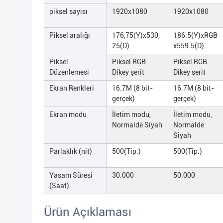
piksel sayısı
1920x1080
1920x1080
Piksel aralığı
176,75(Y)x530,
186.5(Y)xRGB
25(D)
x559.5(D)
Piksel
Piksel RGB
Piksel RGB
Düzenlemesi
Dikey şerit
Dikey şerit
Ekran Renkleri
16.7M (8 bit-
16.7M (8 bit-
gerçek)
gerçek)
Ekran modu
İletim modu,
İletim modu,
Normalde Siyah
Normalde
Siyah
Parlaklık (nit)
500(Tip.)
500(Tip.)
Yaşam Süresi
30.000
50.000
(Saat)
Ürün Açıklaması