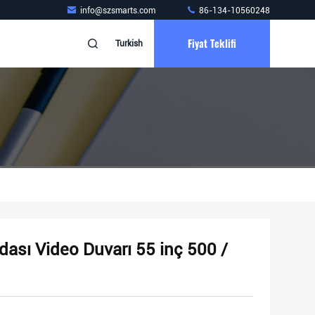
info@szsmarts.com
86-134-10560248
Fiyat Teklifi
Turkish
ası Video Duvarı 55 inç 500 /