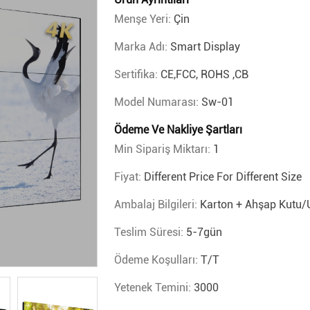
Menşe Yeri:
Çin
Marka Adı:
Smart Display
Sertifika:
CE,FCC, ROHS ,CB
Model Numarası:
Sw-01
Ödeme Ve Nakliye Şartları
Min Sipariş Miktarı:
1
Fiyat:
Different Price For Different Size
Ambalaj Bilgileri:
Karton + Ahşap Kutu/
Teslim Süresi:
5-7gün
Ödeme Koşulları:
T/T
Yetenek Temini:
3000