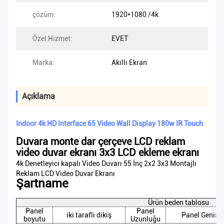
çözüm:
1920*1080 /4k
Özel Hizmet:
EVET
Marka:
Akıllı Ekran
Açıklama
Indoor 4k HD Interface 65 Video Wall Display 180w IR Touch
Duvara monte dar çerçeve LCD reklam
video duvar ekranı 3x3 LCD ekleme ekranı
4k Denetleyici kapalı Video Duvarı 55 İnç 2x2 3x3 Montajlı
Reklam LCD Video Duvar Ekranı
Şartname
Ürün beden tablosu
Panel
Panel
iki taraflı dikiş
Panel Genişli
boyutu
Uzunluğu