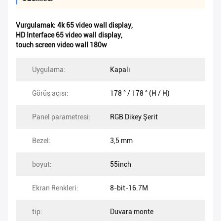
Vurgulamak:
4k 65 video wall display
,
HD Interface 65 video wall display
,
touch screen video wall 180w
Uygulama:
Kapalı
Görüş açısı:
178 ° / 178 ° (H / H)
Panel parametresi:
RGB Dikey Şerit
Bezel:
3,5 mm
boyut:
55inch
Ekran Renkleri:
8-bit-16.7M
tip:
Duvara monte