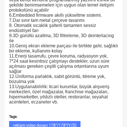
şekilde benimsemeleri için uygun olan temel iletişim 
protokolünü açabilir
6.Embedded firmware akıllı yükseltme sistemi.
7.Dar sınır tam metal çerçeve tasarımı
8. Otomatik sıcaklık şalterli tamamen sessiz 
endüstriyel fan
9.3D gürültü azaltma, 3D filtreleme, 3D deinterlacing 
ile
10.Geniş ekran ekleme parçası ile birlikte gelir, sağlıklı 
bir ekleme, kullanımı kolay
11.Enerji tasarrufu, çevre koruma, radyasyon yok, 
7*24 saat kesintisiz çalışmayı destekler, uzun süre 
açılması gereken çeşitli çalışma ortamlarına uyum 
sağlar
12.Üniforma parlaklık, sabit görüntü, titreme yok, 
bozulma yok
13.Uygulanabilirlik: ticari kurumlar, büyük alışveriş 
merkezleri, özel mağazalar, franchise mağazaları, 
hipermarketler, yıldızlı oteller, restoranlar, seyahat 
acenteleri, eczaneler vb.
Tags:
reklam video duvarı 178°/178°(Y/D)