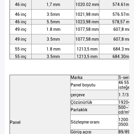
46 inç
1,7 mm
1020.02 mm
574.61mm
46 inç
3.5mm
1021,98 mm
576.57mm
46 inç
5.5mm
1023,98 mm
578,57 mm
49 inç
1.8 mm
1077,58 mm
607,8 mm
49 inç
3.5mm
1077,58 mm
607,8 mm
55 inç
1.8 mm
1213,5 mm
684.3 mm
55 inç
3.5mm
1213,5 mm
684.30mm
Marka
S-serisi
46 55 65
Panel boyutu
isteğe b
çerçeve
1.7/3.5
Çözünürlük
1920×1
500~70
Parlaklık
cd/m²
1200:1,
Sözleşme oranı
Panel
3500:1,
Görüş açısı
89/89/