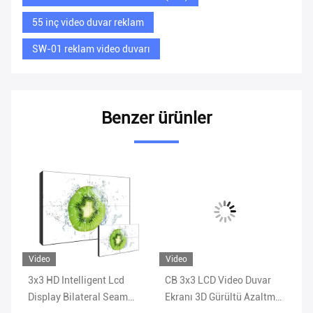
55 inç video duvar reklam
SW-01 reklam video duvarı
Benzer ürünler
Video
Video
Vi
3x3 HD Intelligent Lcd
CB 3x3 LCD Video Duvar
RO
x3
Display Bilateral Seam
Ekranı 3D Gürültü Azaltma
Oy