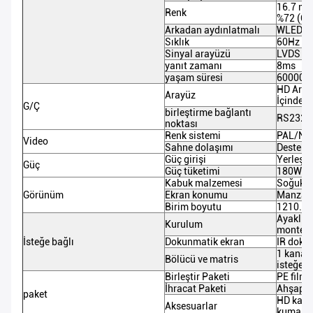
16.7 mil
Renk
%72 (CI
Arkadan aydınlatmalı
WLED
Sıklık
60Hz
Sinyal arayüzü
LVDS
yanıt zamanı
8ms
yaşam süresi
60000 s
HD Arayü
Arayüz
İçinde 
G/Ç
birleştirme bağlantı
RS232-R
noktası
Renk sistemi
PAL/NT
Video
Sahne dolaşımı
Destek
Güç girişi
Yerleşik
Güç
Güç tüketimi
180W (M
Kabuk malzemesi
Soğuk h
Görünüm
Ekran konumu
Manzara,
Birim boyutu
1210.81
Ayaklı d
Kurulum
monte b
İsteğe bağlı
Dokunmatik ekran
IR dokun
1 kanal 
Bölücü ve matris
isteğe b
Birleştir Paketi
PE film 
İhracat Paketi
Ahşap ku
paket
HD kabl
Aksesuarlar
kumanda