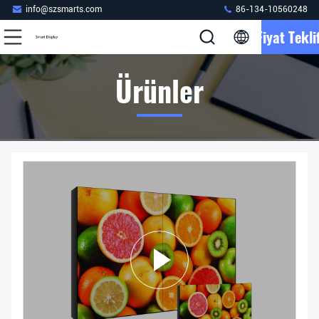
info@szsmarts.com
86-134-10560248
Fiyat Teklif
Ürünler