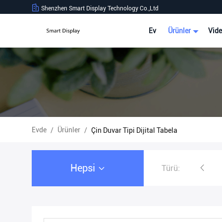
Shenzhen Smart Display Technology Co.,Ltd
Ev
Ürünler
Vide
Evde
Ürünler
/
/
Çin Duvar Tipi Dijital Tabela
Hepsi
Türü:
LCD Video Duvar Ekranı