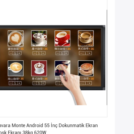
En İyi Fiyatı Alın
vara Monte Android 55 İnç Dokunmatik Ekran
osk Ekranı 38kg 620W