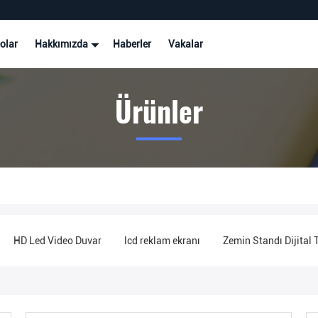
olar
Hakkımızda
Haberler
Vakalar
Ürünler
HD Led Video Duvar
lcd reklam ekranı
Zemin Standı Dijital 