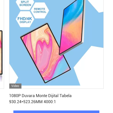
Video
En İyi Fiyatı Alın
1080P Duvara Monte Dijital Tabela
930.24*523.26MM 4000:1