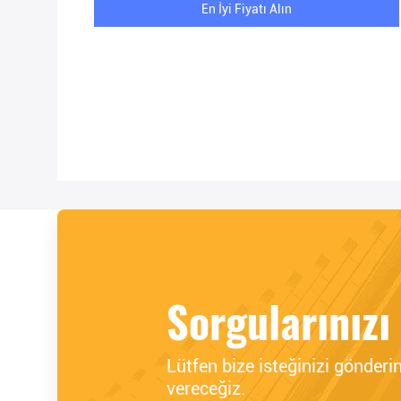
En İyi Fiyatı Alın
Sorgularınızı
Lütfen bize isteğinizi gönderi
vereceğiz.