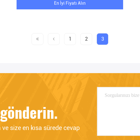
En İyi Fiyatı Alın
1
2
3
 gönderin.
n ve size en kısa sürede cevap 