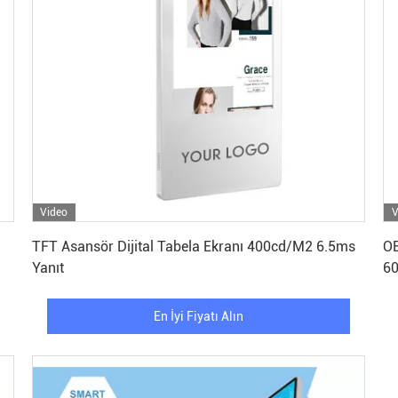
Video
V
En İyi Fiyatı Alın
TFT Asansör Dijital Tabela Ekranı 400cd/M2 6.5ms
OE
Yanıt
60
En İyi Fiyatı Alın