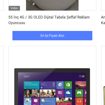
Video
En İyi Fiyatı Alın
55 İnç 4G / 3G OLED Dijital Tabela Şeffaf Reklam
An
Oyuncusu
Ka
En İyi Fiyatı Alın