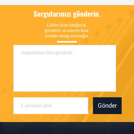
Sorgularınızı gönderin.
Lütfen bize isteğinizi 
gönderin ve size en kısa 
sürede cevap vereceğiz.
Gönder