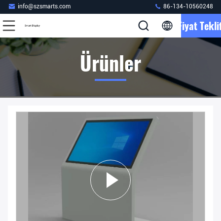
info@szsmarts.com
86-134-10560248
Fiyat Teklif
Ürünler