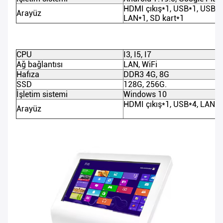
HDMI çıkış*1, USB*1, USB 
Arayüz
LAN*1, SD kart*1
CPU
I3, I5, I7
Ağ bağlantısı
LAN, WiFi
Hafıza
DDR3 4G, 8G
SSD
128G, 256G.
İşletim sistemi
Windows 10
HDMI çıkış*1, USB*4, LAN*
Arayüz