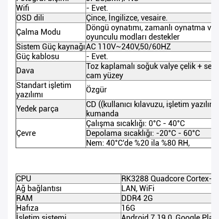
Wifi
- Evet.
OSD dili
Çince, İngilizce, vesaire.
Döngü oynatımı, zamanlı oynatma ve 
Çalma Modu
oyunculu modları destekler
Sistem Güç kaynağı
AC 110V~240V,50/60HZ
Güç kablosu
- Evet.
Toz kaplamalı soğuk valye çelik + sertl
Dava
cam yüzey
Standart işletim
Özgür
yazılımı
CD ((kullanıcı kılavuzu, işletim yazılım
Yedek parça
kumanda
Çalışma sıcaklığı: 0°C - 40°C
Çevre
Depolama sıcaklığı: -20°C - 60°C
Nem: 40°C'de %20 ila %80 RH,
CPU
RK3288 Quadcore Cortex-A
Ağ bağlantısı
LAN, WiFi
RAM
DDR4 2G
Hafıza
16G
İşletim sistemi
Android 7.19.0, Google Play