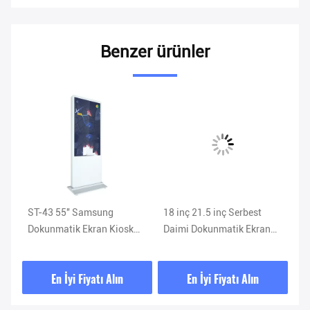
Benzer ürünler
Vi
ST-43 55'' Samsung
18 inç 21.5 inç Serbest
43
Dokunmatik Ekran Kiosk
Daimi Dokunmatik Ekran
ve
k
16/9 2GB - 36GB Kapasiteli
Kiosk 400CD/M
ar
He
En İyi Fiyatı Alın
En İyi Fiyatı Alın