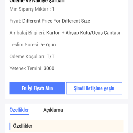
Ödeme Ve Nakliye Şartları
Min Sipariş Miktarı:
1
Fiyat:
Different Price For Different Size
Ambalaj Bilgileri:
Karton + Ahşap Kutu/uçuş Çantası
Teslim Süresi:
5-7gün
Ödeme Koşulları:
T/T
Yetenek Temini:
3000
En İyi Fiyatı Alın
Şimdi iletişime geçin
Özellikler
Açıklama
Özellikler