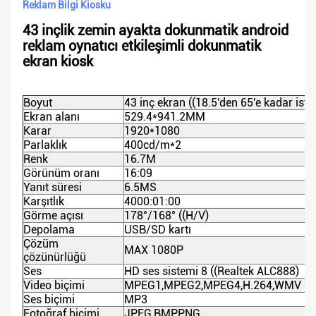
Reklam Bilgi Kiosku
43 inçlik zemin ayakta dokunmatik android
reklam oynatıcı etkileşimli dokunmatik
ekran kiosk
Boyut
43 inç ekran ((18.5'den 65'e kadar iste
Ekran alanı
529.4*941.2MM
Karar
1920*1080
Parlaklık
400cd/m*2
Renk
16.7M
Görünüm oranı
16:09
Yanıt süresi
6.5MS
Karşıtlık
4000:01:00
Görme açısı
178°/168° ((H/V)
Depolama
USB/SD kartı
Çözüm
MAX 1080P
çözünürlüğü
Ses
HD ses sistemi 8 ((Realtek ALC888)
Video biçimi
MPEG1
,
MPEG2
,
MPEG4
,
H.264
,
WMV
Ses biçimi
MP3
Fotoğraf biçimi
JPEG
,
BMP
,
PNG