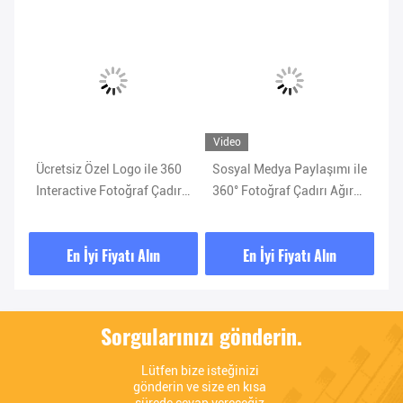
Video
Vi
Ücretsiz Özel Logo ile 360
Sosyal Medya Paylaşımı ile
Ot
Interactive Fotoğraf Çadırı
360° Fotoğraf Çadırı Ağır
İn
500kg Maksimum Yük
Güçlü Tasarım Otomatik
36
Metal doku
Dönüş Fonksiyonu
En İyi Fiyatı Alın
En İyi Fiyatı Alın
Sorgularınızı gönderin.
Lütfen bize isteğinizi 
gönderin ve size en kısa 
sürede cevap vereceğiz.