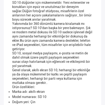
SD 10 düğünler için mükemmeldir. Yeni evlenenler ve
konukları için eşsiz ve unutulmaz bir deneyim
sağlar.Düğün fotoğraf stüdyosu, misafirlerin özel
anlarının her açısını yakalamalarını sağlıyor., bir ömür
boyu sürecek anılar yaratmak.
Yakınımda bir 360 dönümlü kamera kiralamak mı
istiyorsunuz? SD 10'dan başka bir yere bakmayın. Şık
ve modern metal dokusu ile SD 10 sadece işlevsel değil
aynı zamanda herhangi bir etkinliğe bir dokunuş da
ekler.Bu ürün aynı zamanda kamera destekler, telefon
ve iPad seçenekleri, tüm misafirler için erişilebilir hale
getiriyor.
SD 10, sosyal medya paylaşımı, e-posta ve metin de
dahil olmak üzere çeşitli paylaşım seçenekleri
sunar.olayı hatırlamak için eğlenceli ve etkileşimli bir
yol yaratmak.
Genel olarak, akıllı ekran SD 10, herhangi bir etkinliğe
ya da olaya mükemmel bir katkı.ve çeşitli paylaşım
seçenekleri, herhangi bir parti veya kutlama için
mutlaka olması gerekir..
Ürün özellikleri:
Marka adı: akıllı ekran
Model numarası: SD 10
Doğum yeri: Çin