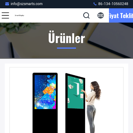
info@szsmarts.com
86-134-10560248
Fiyat Teklif
Ürünler