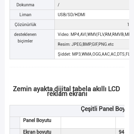
Dokunma
/
Liman
USB/SD/HDMI
Çözünürlük
19
desteklenen
Video: MP4,AVI,WMV,FLV,RM,RMVB,MPEG
biçimler
Resim: JPEG,BMP,GIF,PNG.etc
Şiddet: MP3,WMA,OGG,AAC,AC,DTS,FLAC
Zemin ayakta dijital tabela akıllı LCD 
reklam ekranı
Çeşitli Panel Boyut 
Panel Boyutu
Ekran boyutu
941*5