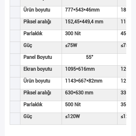
Ürün boyutu
777*543*46mm
1804*
Piksel aralığı
152,45*449,4 mm
110,2
Parlaklık
300 Nit
450 Nit
Güç
≤75W
≤75W
Panel Boyutu
55"
Ekran boyutu
1095*616mm
1209*
Ürün boyutu
1143*667*82mm
1280*
Piksel aralığı
630*630 mm
330,7
Parlaklık
500 Nit
350 Nit
Güç
≤120W
≤120W