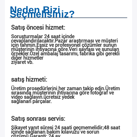
Neden Bizi
Seçmelisiniz?
Satış öncesi hizmet:
Soruşturmalar 24 saat içinde 
cevaplandırılacaktır.Pazar araştırması ve müşteri 
için tahmin.Eşsiz ve profesyonel çözümler sunun
müşterinin ihtiyacına göre.Veri sayfası ve sunulan 
örnekler.Özel ambalaj tasarımı, fabrika gibi gerekli 
diğer hizmetler
ziyaret vb.
satış hizmeti:
Üretim prosedürlerini her zaman takip edin.Üretim 
sırasında müşterinin ihtiyacına göre fotoğraf ve 
video sağlayın.ücretsiz yedek
sağlanan parçalar.
Satış sonrası servis:
Şikayet yanıt süresi 24 saati geçmemelidir;48 saat 
içinde sağlanan bakım kılavuzu ve sorun 
çözümü.Garanti: 24 ay.