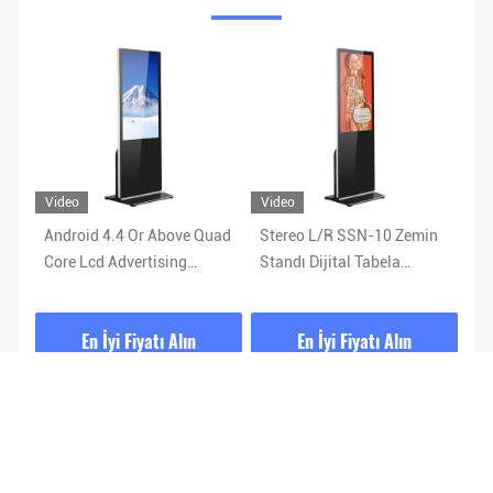
Video
Video
Android 4.4 Or Above Quad
Stereo L/R SSN-10 Zemin
75
Core Lcd Advertising
Standı Dijital Tabela
Ta
Player 32G RAM
Dokunmatik Ekranlar 500
Ek
Nits
En İyi Fiyatı Alın
En İyi Fiyatı Alın
Sorgularınızı gönderin.
Lütfen bize isteğinizi 