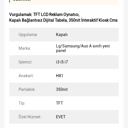
Vurgulamak:
TFT LCD Reklam Oynatıcı
,
Kapalı Bağlantısız Dijital Tabela
,
350nit İnteraktif Kiosk Cms
Uygulama:
Kapalı
Lg/Samsung/Auo A sınıfı yeni
Marka:
panel
İşlemci:
i3 i5 i7
Anakart:
H81
Parlaklık:
350nit
Tip:
TFT
Özel Hizmet:
EVET