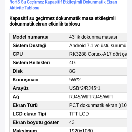
RoHS Su Geçirmez Kapasitif Etkileşimli Dokunmatik Ekran
Aktivite Tablosu
Kapasitif su geçirmez dokunmatik masa etkileşimli
dokunmatik ekran etkinlik tablosu
Model numarası
43'lik dokunma masası
Sistem Desteği
Android 7.1 ve üstü sürümü v
CPU
RK3288 Cortex-A17 dört çekir
Sistem Bellekleri
4G
Disk
8G
Konuşmacı
5W*2
Arayüz
USB*2/RJ45*1
Ağ
RJ45/WIFIRJ45/WIFI
Ekran Türü
PCT dokunmatik ekran ((10 p
LCD ekran Tipi
TFT LCD
Ekran boyutu göster
43
Maksimum
1920x1080