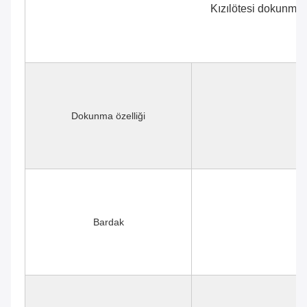
Kızılötesi dokunma ö
Dokunma özelliği
K
Bardak