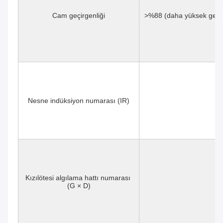
Cam geçirgenliği
>%88 (daha yüksek geçirg
Nesne indüksiyon numarası (IR)
Kızılötesi algılama hattı numarası 
(G × D)