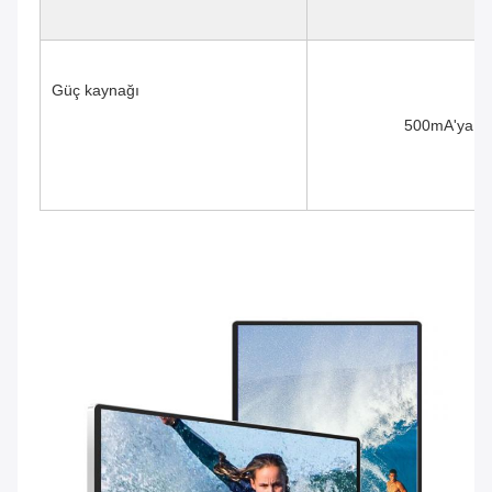
Güç kaynağı
500mA'ya ka