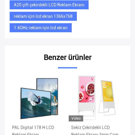
A20 çift çekirdekli LCD Reklam Ekranı
reklam için lcd ekran 1366x768
1.6GHz reklam için lcd ekran
Benzer ürünler
Video
PAL Digital 178 H LCD
Sekiz Çekirdekli LCD
49
g
Reklam Ekranı
Reklam Ekranı 3mm Cam
Di