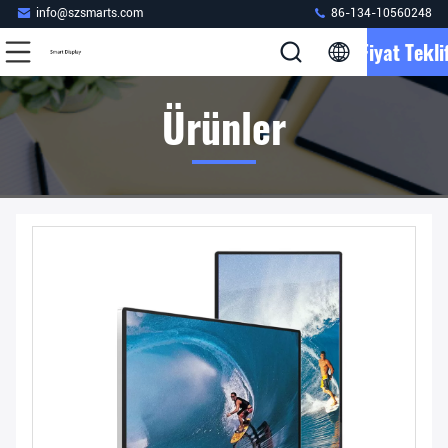
info@szsmarts.com
86-134-10560248
Fiyat Teklif
Ürünler