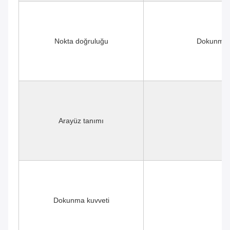
Nokta doğruluğu
Dokunma a
Arayüz tanımı
Dokunma kuvveti