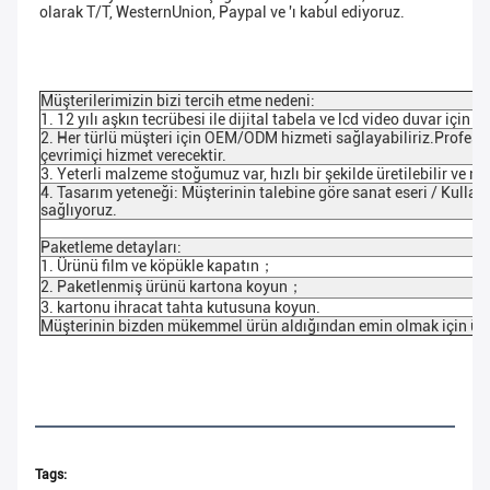
olarak T/T, WesternUnion, Paypal ve 'ı kabul ediyoruz.
Müşterilerimizin bizi tercih etme nedeni:
1. 12 yılı aşkın tecrübesi ile dijital tabela ve lcd video duvar için
2. Her türlü müşteri için OEM/ODM hizmeti sağlayabiliriz.Profesy
çevrimiçi hizmet verecektir.
3. Yeterli malzeme stoğumuz var, hızlı bir şekilde üretilebilir ve m
4. Tasarım yeteneği: Müşterinin talebine göre sanat eseri / Kullanı
sağlıyoruz.
Paketleme detayları:
1. Ürünü film ve köpükle kapatın；
2. Paketlenmiş ürünü kartona koyun；
3. kartonu ihracat tahta kutusuna koyun.
Müşterinin bizden mükemmel ürün aldığından emin olmak için ürü
Tags: