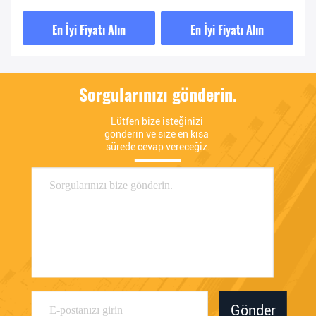
En İyi Fiyatı Alın
En İyi Fiyatı Alın
Sorgularınızı gönderin.
Lütfen bize isteğinizi 
gönderin ve size en kısa 
sürede cevap vereceğiz.
Gönder