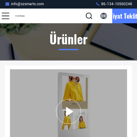
info@szsmarts.com
86-134-10560248
Fiyat Teklif
Ürünler