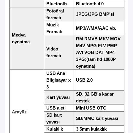
Bluetooth
Bluetooth 4.0
Fotoğraf
JPEG/JPG BMP'si
formatı
Müzik
MP3/WMA/AAC vb.
Formatı
Medya
RM RMVB MKV MOV
oynatma
M4V MPG FLV PMP
Video
AVI VOB DAT MP4
formatı
3PG;(tam hd 1080P
oynatma)
USB Ana
Bilgisayar x
USB 2.0
3
SD, 32 GB'a kadar
Kart yuvası
destek
USB aleti
Mini USB OTG
Arayüz
SD kart
SD/MMC kart yuvası
yuvası
Kulaklık
3.5mm kulaklık