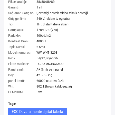
Piksel aralığı:
88/88/88/89
Garanti:
1 yıl
Sağlanan Satış Sonrası Hizmet:
Çevrimiçi destek, Video teknik desteği
Giriş gerilimi:
240 V, reklam tv oynatıcı
Tip:
TFT, dijital tabela ekranı
Görüş açısı:
178°/178°(Y/D)
Parlaklık:
400cd/m2
Kontrast Oranı:
4000:1
Tepki Süresi:
6.5ms
Model numarası:
WW-WNT-3208
Renk:
Beyaz, siyah vb.
Ekran markası:
LG/SAMSUNG/AUO
Panel sınıfı:
A+ Sınıfı yeni panel
Boy:
42 ~ 65 inç
panel ömrü:
60000 saatten fazla
Wifi:
802.12b/g/n kablosuz ağ
OEM/ODM:
Evet
Tags:
FCC Duvara monte dijital tabela