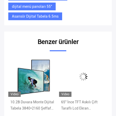
dijital menü panoları 55''
Asansör Dijital Tabela 6.5ms
Benzer ürünler
Video
Video
Vi
10.2B Duvara Monte Dijital
65'' İnce TFT Askılı Çift
FC
Tabela 3840*2160 Şeffaf
Taraflı Lcd Ekran
Ta
LCD Ekran 6ms
700cd/M2
Me