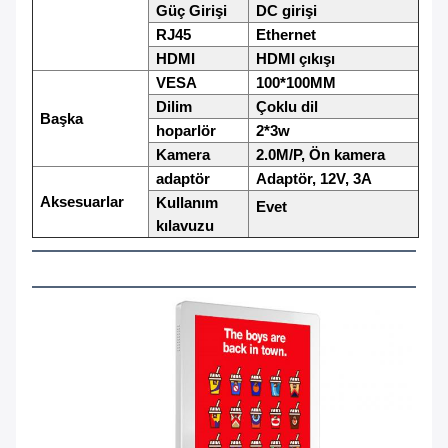
Güç Girişi
DC girişi
RJ45
Ethernet
HDMI
HDMI çıkışı
VESA
100*100MM
Dilim
Çoklu dil
Başka
hoparlör
2*3w
Kamera
2.0M/P, Ön kamera
adaptör
Adaptör, 12V, 3A
Aksesuarlar
Kullanım
Evet
kılavuzu