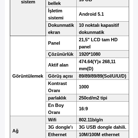
sistem
bellek
İşletim
Android 5.1
sistemi
Dokunmatik
10 noktalı kapasitif
ekran
dokunmatik
21,5" LCD tam HD
Panel
panel
Çözünürlük
1920*1080
474.64
(
Y)x 268,11
Aktif alan
mm(D)
Görüntülemek
Görüş açısı
89/89/89/89(Sol/U/U/D)
Kontrast
1000
Oranı
parlaklık
250cd/m2 tipi
En Boy
16:9
Oranı
Wifi
802.11b/g/n
3G dongle'ı
3G USB dongle dahili.
Ağ
Ethernet
10M/100M ethernet