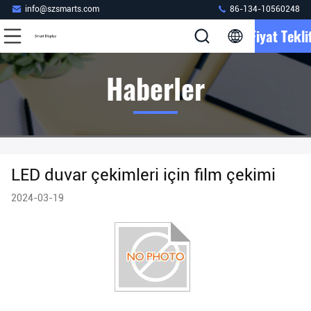
info@szsmarts.com
86-134-10560248
Fiyat Teklif
Haberler
LED duvar çekimleri için film çekimi
2024-03-19